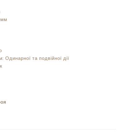
м
 мм
р
м:
Одинарної та подвійної дії
к
роя