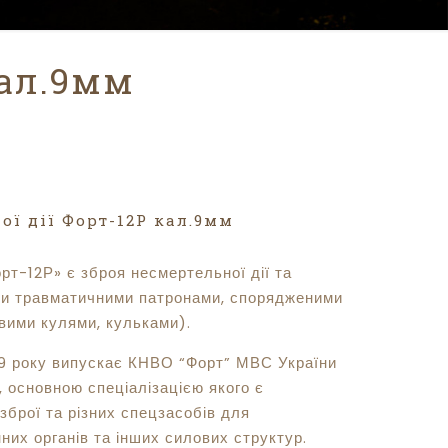
кал.9мм
ої дії Форт-12Р кал.9мм
рт-12Р» є зброя несмертельної дії та
ни травматичними патронами, спорядженими
вими кулями, кульками).
99 року випускає КНВО “Форт” МВС України
, основною спеціалізацією якого є
зброї та різних спецзасобів для
них органів та інших силових структур.