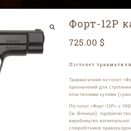
Форт-12Р 
725.00
$
Пістолет травматичн
Травматичний пістолет «Фо
призначений для стріляни
еластичними кулями (гумо
Пістолет «Форт-12Р» c 19
(м. Вінниця), підприємство
виробництво вогнепальної 
співробітників правоохорон