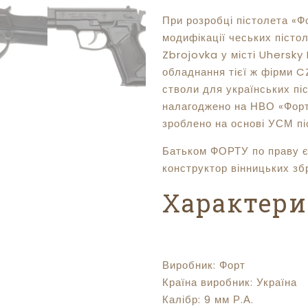
При розробці пістолета «Ф
модифікації чеських пісто
Zbrojovka у місті Uhersky
обладнання тієї ж фірми C
стволи для українських пі
налагоджено на НВО «Фор
зроблено на основі УСМ п
Батьком ФОРТУ по праву є
конструктор вінницьких зб
Характер
Виробник:
Форт
Країна виробник:
Україна
Калібр:
9 мм Р.А.