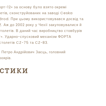
орт-12» за основу було взято окремі
летів, сконструйованих на заводі Ceska
 Brod. При цьому використовувався досвід та
Z. Аж до 2002 року у Чехії закуповувалися й
столетів. В даний час виробництво стовбурів
т». Ударно-спусковий механізм ФОРТА
істолетів CZ-75 та CZ-83.
 Петро Андрійович Заєць, головний
роярів.
истики